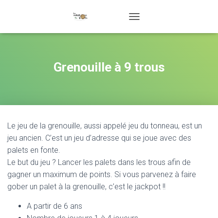
D
É
P
L
I
Grenouille à 9 trous
E
R
L
A
N
A
Le jeu de la grenouille, aussi appelé jeu du tonneau, est un
V
I
jeu ancien. C’est un jeu d’adresse qui se joue avec des
G
palets en fonte.
A
Le but du jeu ? Lancer les palets dans les trous afin de
T
I
gagner un maximum de points. Si vous parvenez à faire
O
gober un palet à la grenouille, c’est le jackpot !!
N
A partir de 6 ans